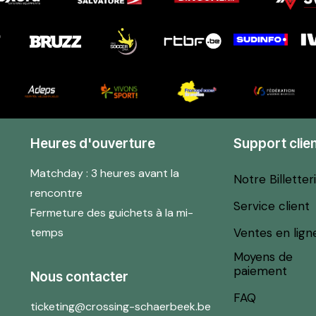
Heures d'ouverture
Support clie
Matchday : 3 heures avant la
Notre Billetter
rencontre
Service client
Fermeture des guichets à la mi-
temps
Ventes en lign
Moyens de
paiement
Nous contacter
FAQ
ticketing@crossing-schaerbeek.be