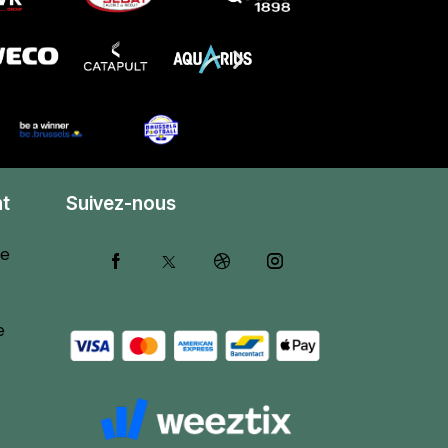
nt
Suivez-nous
ie
e