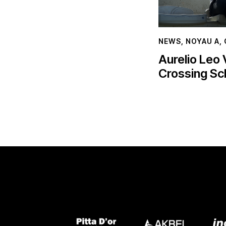
NEWS
,
NOYAU A
,
Aurelio Leo V
Crossing Sc