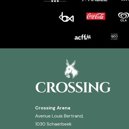
Crossing Arena
Avenue Louis Bertrand,
1030 Schaerbeek