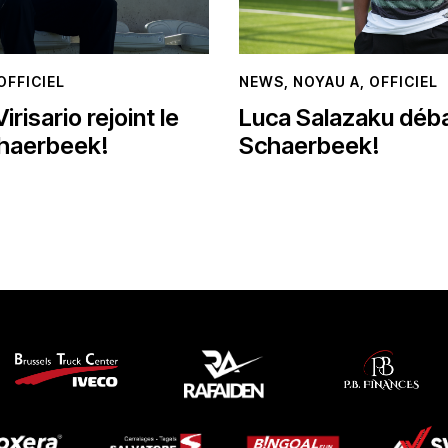
OFFICIEL
NEWS
,
NOYAU A
,
OFFICIEL
irisario rejoint le
Luca Salazaku déb
haerbeek!
Schaerbeek!