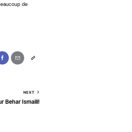
beaucoup de
NEXT
r Behar Ismaili!