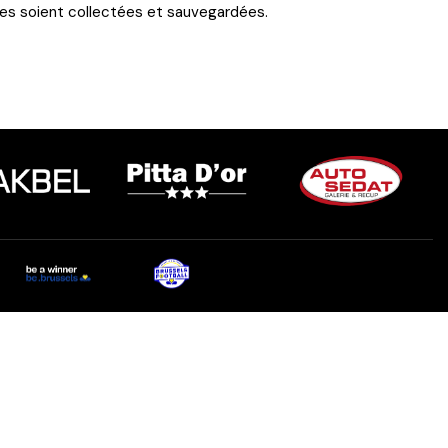
es soient
collectées et sauvegardées
.
toute l'actualité sur ton
whatsapp
Recevez en avant-première toutes les actualités,