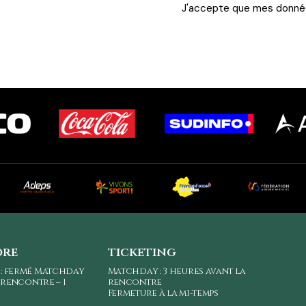
J'accepte que mes donné
ore
ticketing
 : fermé Matchday
Matchday : 3 heures avant la
a rencontre – 1
rencontre
Fermeture à la mi-temps