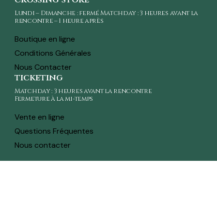
Lundi – Dimanche : fermé Matchday : 3 heures avant la
rencontre – 1 heure après
Boutique en ligne
Conditions Générales
Nous Contacter
ticketing
Matchday : 3 heures avant la rencontre
Fermeture à la mi-temps
Vente en ligne
Questions Fréquentes
Nous contacter
toute l'actualité sur ton whatsapp
Recevez en avant-première toutes les actualités,