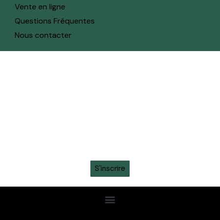
Vente en ligne
Questions Fréquentes
Nous contacter
toute l'actualité sur ton whatsapp
Recevez en avant-première toutes les actualités,
informations sur les tickets, sortie des maillots et
promotions intéressantes en vous inscrivant à la
newsletter sur ton
WhatsApp
S'inscrire
Confidentialité