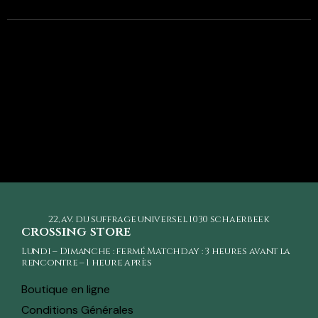
22, av. du suffrage universel
1030 schaerbeek
crossing store
Lundi – Dimanche : fermé Matchday : 3 heures avant la
rencontre – 1 heure après
Boutique en ligne
Conditions Générales