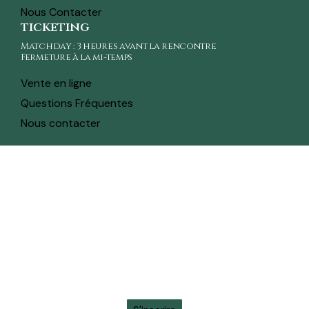
Nous Contacter
ticketing
Matchday : 3 heures avant la rencontre
Fermeture à la mi-temps
Vente en ligne
Questions Fréquentes
Nous contacter
toute l'actualité sur ton whatsapp
Recevez en avant-première toutes les actualités,
informations sur les tickets, sortie des maillots et
promotions intéressantes en vous inscrivant à la
newsletter sur ton
WhatsApp