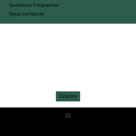
Questions Fréquentes
Nous contacter
toute l'actualité sur ton whatsapp
Recevez en avant-première toutes les actualités,
informations sur les tickets, sortie des maillots et
promotions intéressantes en vous inscrivant à la
newsletter sur ton
WhatsApp
S'inscrire
Confidentialité
Conditions Gén.