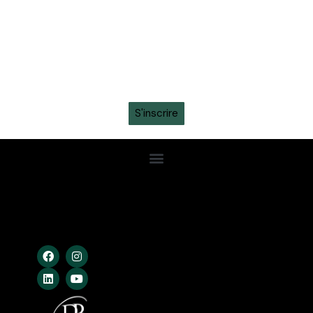
Recevez en avant-première toutes les actualités,
informations sur les tickets, sortie des maillots et
promotions intéressantes en vous inscrivant à la
newsletter sur ton
WhatsApp
S'inscrire
Confidentialité
Conditions Gén.
Cookies