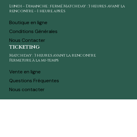
Lundi – Dimanche : fermé Matchday : 3 heures avant la
rencontre – 1 heure après
Boutique en ligne
Conditions Générales
Nous Contacter
ticketing
Matchday : 3 heures avant la rencontre
Fermeture à la mi-temps
Vente en ligne
Questions Fréquentes
Nous contacter
toute l'actualité sur ton whatsapp
Recevez en avant-première toutes les actualités,