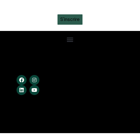
newsletter sur ton
WhatsApp
S'inscrire
Confidentialité
Conditions Gén.
Cookies
Crossing Studio © – 2026