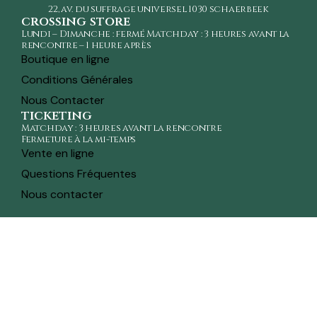
22, av. du suffrage universel
1030 schaerbeek
crossing store
Lundi – Dimanche : fermé Matchday : 3 heures avant la
rencontre – 1 heure après
Boutique en ligne
Conditions Générales
Nous Contacter
ticketing
Matchday : 3 heures avant la rencontre
Fermeture à la mi-temps
Vente en ligne
Questions Fréquentes
Nous contacter
toute l'actualité sur ton whatsapp
Recevez en avant-première toutes les actualités,
informations sur les tickets, sortie des maillots et
promotions intéressantes en vous inscrivant à la