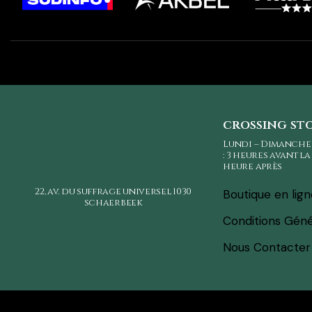
crossing st
Lundi – Dimanche
: 3 heures avant l
heure après
22, av. du suffrage universel
1030
Boutique en lig
schaerbeek
Conditions Géné
Nous Contacter