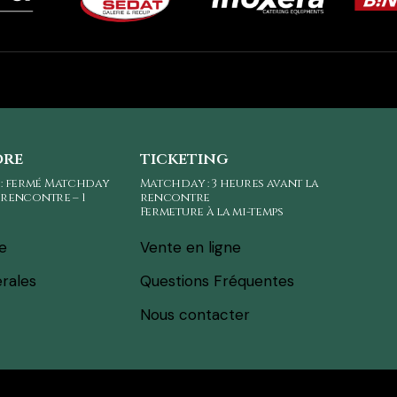
ore
ticketing
 : fermé Matchday
Matchday : 3 heures avant la
a rencontre – 1
rencontre
Fermeture à la mi-temps
ne
Vente en ligne
rales
Questions Fréquentes
Nous contacter