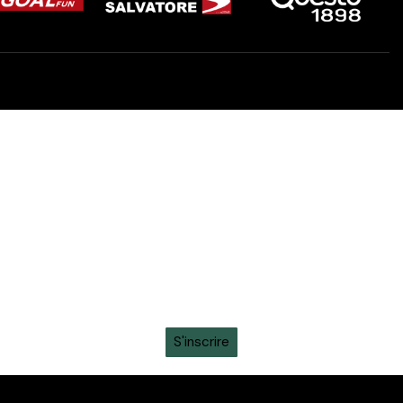
toute l'actualité sur ton
whatsapp
Recevez en avant-première toutes les actualités,
informations sur les tickets, sortie des maillots et
promotions intéressantes en vous inscrivant à la
newsletter sur ton
WhatsApp
S'inscrire