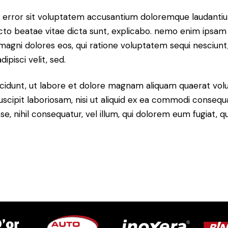
tus error sit voluptatem accusantium doloremque laudant
itecto beatae vitae dicta sunt, explicabo. nemo enim ipsam
r magni dolores eos, qui ratione voluptatem sequi nesciun
ipisci velit, sed.
idunt, ut labore et dolore magnam aliquam quaerat volu
scipit laboriosam, nisi ut aliquid ex ea commodi consequ
sse, nihil consequatur, vel illum, qui dolorem eum fugiat,