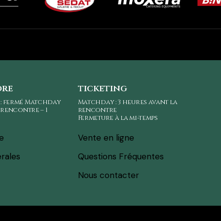
ore
ticketing
 : fermé Matchday
Matchday : 3 heures avant la
a rencontre – 1
rencontre
Fermeture à la mi-temps
ne
Vente en ligne
rales
Questions Fréquentes
Nous contacter