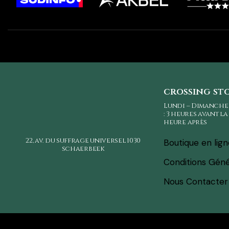
crossing st
Lundi – Dimanche
: 3 heures avant l
heure après
22, av. du suffrage universel
1030
Boutique en lig
schaerbeek
Conditions Géné
Nous Contacter