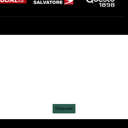
toute l'actualité sur ton
whatsapp
Recevez en avant-première toutes les actualités,
informations sur les tickets, sortie des maillots et
promotions intéressantes en vous inscrivant à la
newsletter sur ton
WhatsApp
S'inscrire