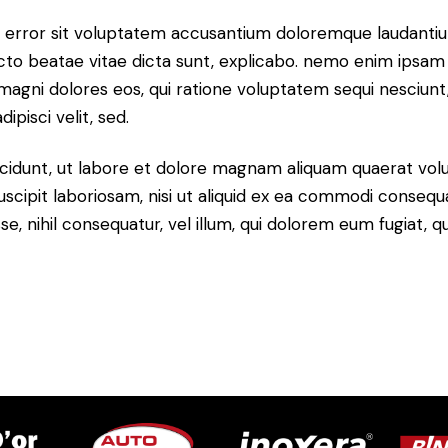
tus error sit voluptatem accusantium doloremque laudant
itecto beatae vitae dicta sunt, explicabo. nemo enim ipsam
r magni dolores eos, qui ratione voluptatem sequi nesciun
ipisci velit, sed.
idunt, ut labore et dolore magnam aliquam quaerat volu
scipit laboriosam, nisi ut aliquid ex ea commodi consequ
sse, nihil consequatur, vel illum, qui dolorem eum fugiat,