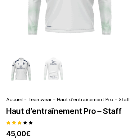
Accueil
Teamwear
Haut d’entraînement Pro – Staff
Haut d’entraînement Pro – Staff
Noté
2114
45,00
€
3.04
sur