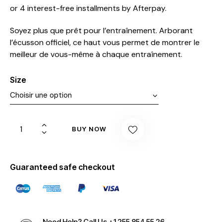
5
or 4 interest-free installments by Afterpay.
basé
sur
notat
Soyez plus que prêt pour l’entraînement. Arborant
ions
clien
l’écusson officiel, ce haut vous permet de montrer le
t
meilleur de vous-même à chaque entraînement.
Size
BUY NOW
Guaranteed safe checkout
Need Help? Call Us
+1 255 854 55 26