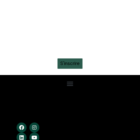
toute l'actualité sur ton whatsapp
Recevez en avant-première toutes les actualités,
informations sur les tickets, sortie des maillots et
promotions intéressantes en vous inscrivant à la
newsletter sur ton
WhatsApp
S'inscrire
Confidentialité
Conditions Gén.
Cookies