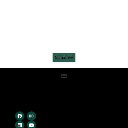
toute l'actualité sur ton whatsapp
Recevez en avant-première toutes les actualités,
informations sur les tickets, sortie des maillots et
promotions intéressantes en vous inscrivant à la
newsletter sur ton
WhatsApp
S'inscrire
Confidentialité
Conditions Gén.
Cookies