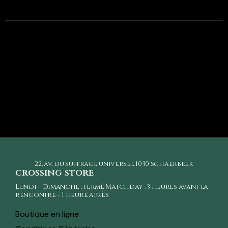
22, av. du suffrage universel
1030 schaerbeek
crossing store
Lundi – Dimanche : fermé Matchday : 3 heures avant la
rencontre – 1 heure après
Boutique en ligne