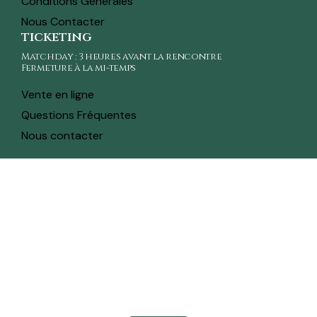
Conditions Générales
Nous Contacter
ticketing
Matchday : 3 heures avant la rencontre
Fermeture à la mi-temps
Vente en ligne
Questions Fréquentes
Nous contacter
toute l'actualité sur ton whatsapp
Recevez en avant-première toutes les actualités,
informations sur les tickets, sortie des maillots et
promotions intéressantes en vous inscrivant à la
newsletter sur ton
WhatsApp