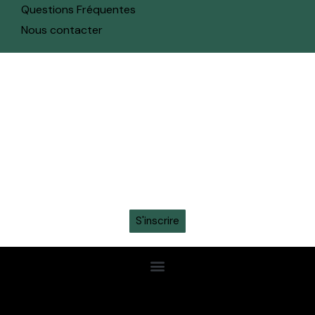
Questions Fréquentes
Nous contacter
toute l'actualité sur ton whatsapp
Recevez en avant-première toutes les actualités,
informations sur les tickets, sortie des maillots et
promotions intéressantes en vous inscrivant à la
newsletter sur ton
WhatsApp
S'inscrire
Confidentialité
Conditions Gén.