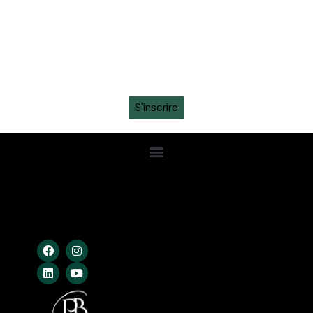
Recevez en avant-première toutes les actualités,
informations sur les tickets, sortie des maillots et
promotions intéressantes en vous inscrivant à la
newsletter sur ton
WhatsApp
S'inscrire
Confidentialité
Conditions Gén.
Cookies