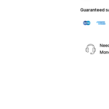
Guaranteed s
Need
Mond