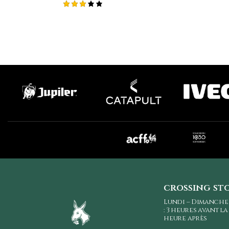
Note
2.98
sur
5
crossing st
Lundi – Dimanche
: 3 heures avant l
heure après