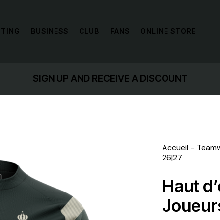
ETING
BUSINESS
CLUB
FANS
ONLINE STORE
SIGN UP AND RECEIVE A DISCOUNT
Accueil
Team
26|27
Haut d’
Joueur