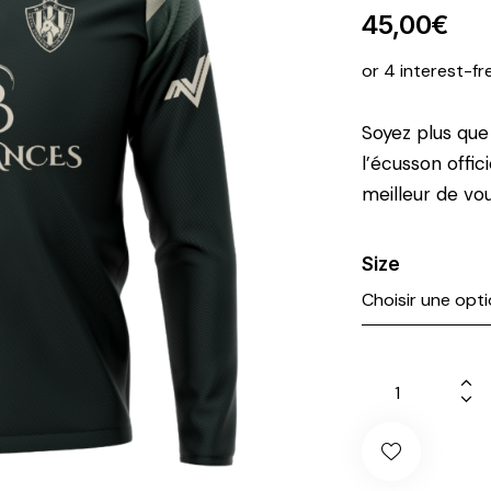
45,00
€
or 4 interest-fr
Soyez plus que
l’écusson offi
meilleur de v
Size