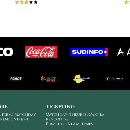
Note
No
3.05
2.
sur
s
5
5
ore
ticketing
 : fermé Matchday
Matchday : 3 heures avant la
a rencontre – 1
rencontre
Fermeture à la mi-temps