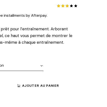
Noté
1203
3.03
ee installments by Afterpay.
sur
5
basé
sur
 prêt pour l’entraînement. Arborant
notat
ions
ciel, ce haut vous permet de montrer le
clien
t
ous-même à chaque entraînement.
AJOUTER AU PANIER