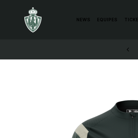
NEWS
EQUIPES
TICK
STYLES: UP TO 60% OFF