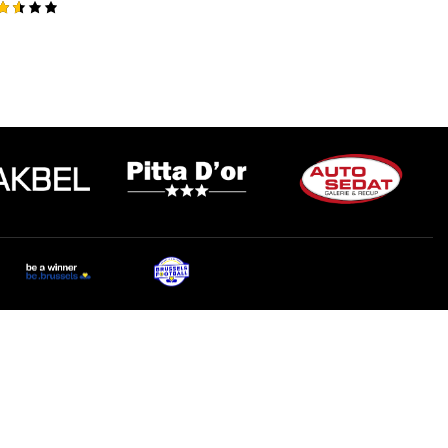
te
57
ur
toute l'actualité sur ton
whatsapp
Recevez en avant-première toutes les actualités,