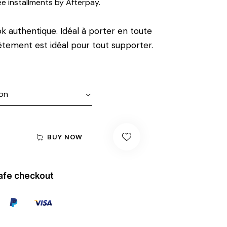
ee installments by Afterpay.
sur
5
basé
sur
k authentique. Idéal à porter en toute
notat
ions
êtement est idéal pour tout supporter.
clien
t
BUY NOW
afe checkout