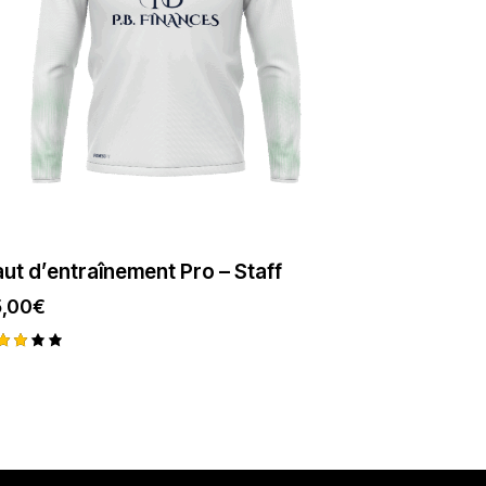
ut d’entraînement Pro – Staff
,00
€
te
05
ur