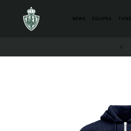
NEWS
EQUIPES
TICK
SIGN UP AND RECE