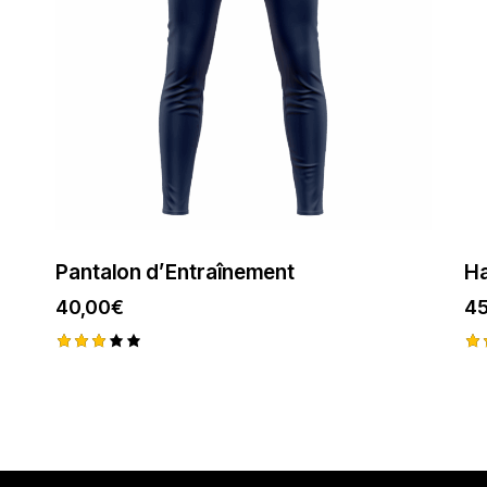
Pantalon d’Entraînement
Ha
40,00
€
45
Note
No
3.00
3.
sur
s
5
5