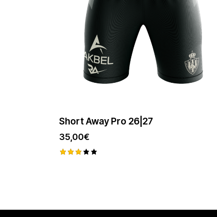
Short Away Pro 26|27
35,00
€
Note
3.00
sur
5