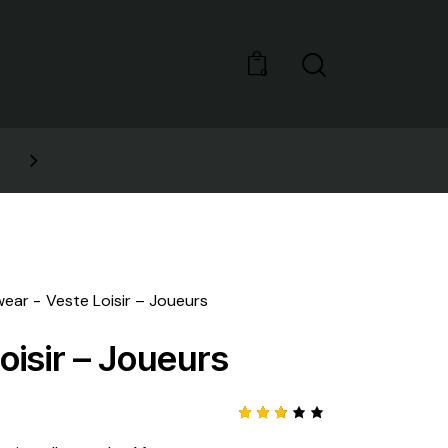
0
10% OFF YOUR FIRST PURCHASE
wear
Veste Loisir – Joueurs
oisir – Joueurs
Noté
3433
3.02