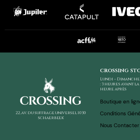
crossing st
Lundi – Dimanche
: 3 heures avant l
heure après
Boutique en lig
22, av. du suffrage universel
1030
Conditions Géné
schaerbeek
Nous Contacter