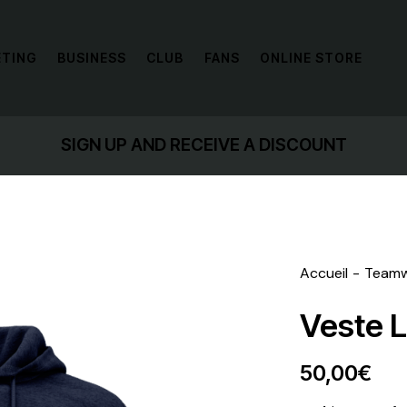
ETING
BUSINESS
CLUB
FANS
ONLINE STORE
IVE A DISCOUNT
GET 
Accueil
Team
Veste L
50,00
€