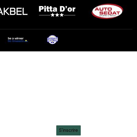
toute l'actualité sur ton
whatsapp
Recevez en avant-première toutes les actualités,
informations sur les tickets, sortie des maillots et
promotions intéressantes en vous inscrivant à la
newsletter sur ton
WhatsApp
S'inscrire