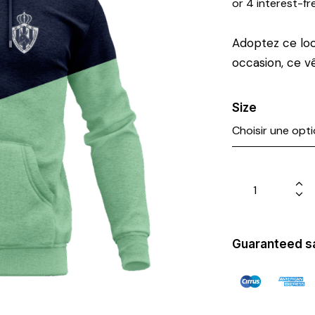
or 4 interest-fr
Adoptez ce loo
occasion, ce v
Size
Guaranteed s