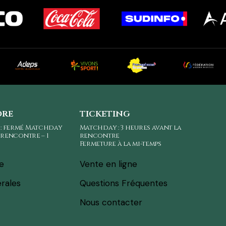
ore
ticketing
 : fermé Matchday
Matchday : 3 heures avant la
a rencontre – 1
rencontre
Fermeture à la mi-temps
ne
Vente en ligne
rales
Questions Fréquentes
Nous contacter