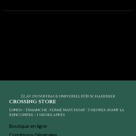
22, av. du suffrage universel
1030 schaerbeek
crossing store
Lundi – Dimanche : fermé Matchday : 3 heures avant la
rencontre – 1 heure après
Boutique en ligne
Conditions Générales