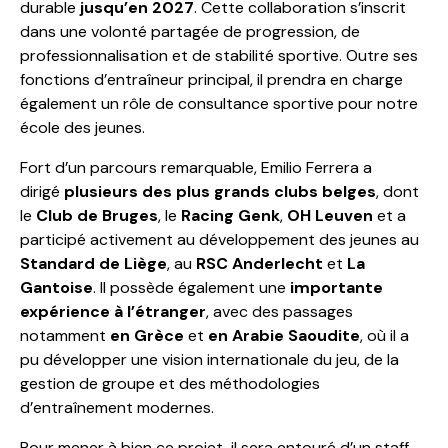
durable
jusqu’en 2027
. Cette collaboration s’inscrit
dans une volonté partagée de progression, de
professionnalisation et de stabilité sportive. Outre ses
fonctions d’entraîneur principal, il prendra en charge
également un rôle de consultance sportive pour notre
école des jeunes.
Fort d’un parcours remarquable, Emilio Ferrera a
dirigé
plusieurs des plus grands clubs belges
, dont
le
Club de Bruges
, le
Racing Genk
,
OH Leuven
et a
participé activement au développement des jeunes au
Standard de Liège
, au
RSC Anderlecht
et
La
Gantoise
. Il possède également une
importante
expérience à l’étranger
, avec des passages
notamment
en Grèce
et
en Arabie Saoudite
, où il a
pu développer une vision internationale du jeu, de la
gestion de groupe et des méthodologies
d’entraînement modernes.
Pour mener à bien ce projet, il sera entouré d’un staff