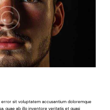
us error sit voluptatem accusantium doloremque
 quae ab illo inventore veritatis et quasi