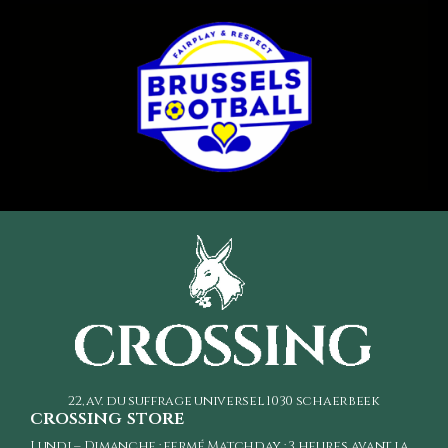
22, av. du suffrage universel
1030 schaerbeek
crossing store
Lundi – Dimanche : fermé Matchday : 3 heures avant la