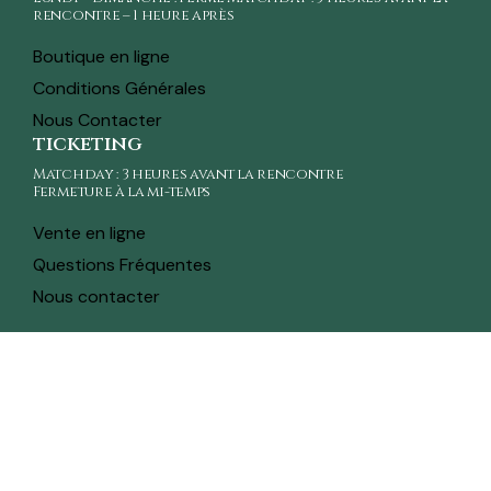
rencontre – 1 heure après
Boutique en ligne
Conditions Générales
Nous Contacter
ticketing
Matchday : 3 heures avant la rencontre
Fermeture à la mi-temps
Vente en ligne
Questions Fréquentes
Nous contacter
toute l'actualité sur ton whatsapp
Recevez en avant-première toutes les actualités,
informations sur les tickets, sortie des maillots et